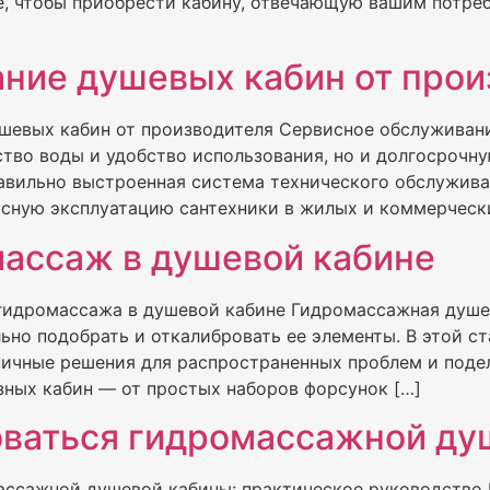
е, чтобы приобрести кабину, отвечающую вашим потре
ние душевых кабин от прои
шевых кабин от производителя Сервисное обслуживан
ество воды и удобство использования, но и долгосрочн
равильно выстроенная система технического обслужива
сную эксплуатацию сантехники в жилых и коммерчески
массаж в душевой кабине
 гидромассажа в душевой кабине Гидромассажная душе
льно подобрать и откалибровать ее элементы. В этой с
пичные решения для распространенных проблем и под
зных кабин — от простых наборов форсунок […]
оваться гидромассажной ду
ассажной душевой кабины: практическое руководство