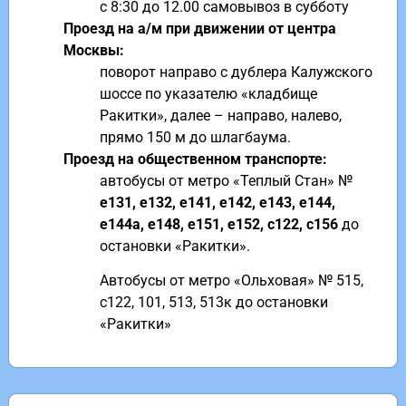
с 8:30 до 12.00 самовывоз в субботу
Проезд на а/м при движении от центра
Москвы:
поворот направо с дублера Калужского
шоссе по указателю «кладбище
Ракитки», далее – направо, налево,
прямо 150 м до шлагбаума.
Проезд на общественном транспорте:
автобусы от метро «Теплый Стан» №
е131, е132, е141, е142, е143, е144,
е144а, е148, е151, е152, с122, с156
до
остановки «Ракитки».
Автобусы от метро «Ольховая» № 515,
с122, 101, 513, 513к до остановки
«Ракитки»