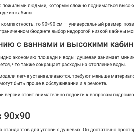
 с пожилыми людьми, которым сложно подниматься высоко
оде из кабины.
 компактность, то 90×90 см — универсальный размер, по
ограниченном бюджете выбор недорогой низкой кабины м
нию с ваннами и высокими каби
видно экономию площади и воды: душевая занимает миним
ется, что также сокращает расходы на отопление воды.
модели легче устанавливаются, требуют меньше материало
могут быть проще в обслуживании и в ремонте.
ой версии стоит внимательно подойти к вопросам гидроизо
 90х90
х стандартов для угловых душевых. Он достаточно прост