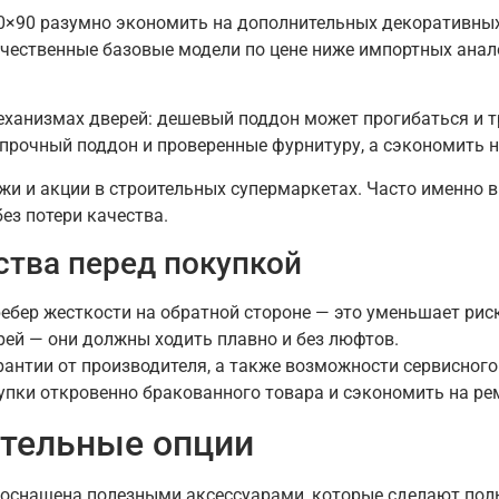
0×90 разумно экономить на дополнительных декоративных
чественные базовые модели по цене ниже импортных анало
еханизмах дверей: дешевый поддон может прогибаться и т
прочный поддон и проверенные фурнитуру, а сэкономить на
жи и акции в строительных супермаркетах. Часто именно 
ез потери качества.
ства перед покупкой
ребер жесткости на обратной стороне — это уменьшает ри
ей — они должны ходить плавно и без люфтов.
рантии от производителя, а также возможности сервисног
упки откровенно бракованного товара и сэкономить на ре
ительные опции
снащена полезными аксессуарами, которые сделают польз