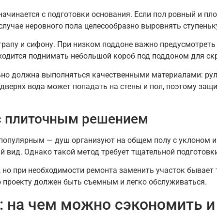
ачинается с подготовки основания. Если пол ровный и пл
случае неровного пола целесообразно выровнять ступеньку
 трапу и сифону. При низком поддоне важно предусмотрет
иходится поднимать небольшой короб под поддоном для с
льно должна выполняться качественными материалами: ру
верях вода может попадать на стены и пол, поэтому защи
 с плиточным решением
е популярным — душ организуют на общем полу с уклоном и
й вид. Однако такой метод требует тщательной подготовк
 но при необходимости ремонта заменить участок бывает 
о проекту должен быть съемным и легко обслуживаться.
 на чем можно сэкономить и 