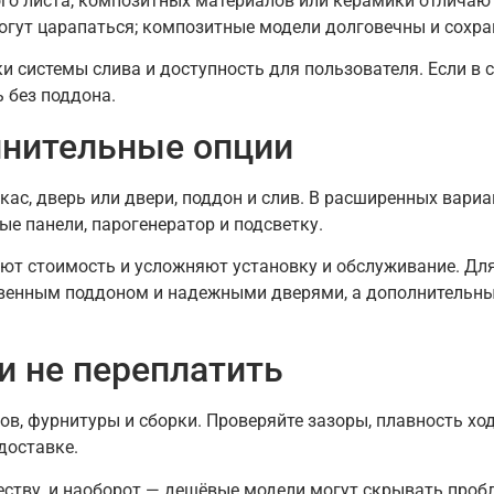
го листа, композитных материалов или керамики отличаютс
могут царапаться; композитные модели долговечны и сохра
и системы слива и доступность для пользователя. Если в 
 без поддона.
лнительные опции
ас, дверь или двери, поддон и слив. В расширенных вариа
е панели, парогенератор и подсветку.
ают стоимость и усложняют установку и обслуживание. Дл
твенным поддоном и надежными дверями, а дополнительны
и не переплатить
в, фурнитуры и сборки. Проверяйте зазоры, плавность хо
доставке.
еству, и наоборот — дешёвые модели могут скрывать про