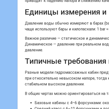
приводит к падению напора и снижению кач
Единицы измерения и 
Давление воды обычно измеряют в барах (bar
чаще используют бары и килопаскали: 1 bar ≈
Важное различие — статическое и динамическ
Динамическое — давление при реальном водо
давление.
Типичные требования 
Разные модели гидромассажных кабин пред
при относительно невысоком напоре, тогда
стабильном высоком давлении.
В общих чертах можно ориентироваться на т
Базовые кабины с 4–6 форсунками: окол
Средний класс с 6–12 форсунками и доп