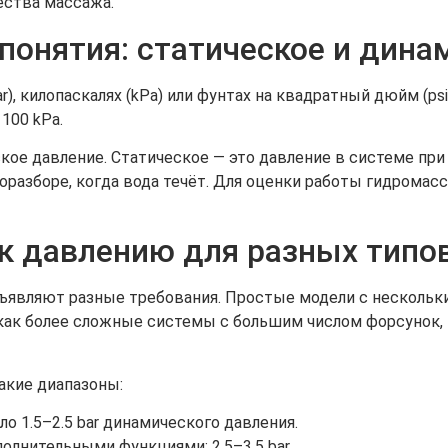
ества массажа.
понятия: статическое и дина
), килопаскалях (kPa) или фунтах на квадратный дюйм (ps
 100 kPa.
ое давление. Статическое — это давление в системе при 
разборе, когда вода течёт. Для оценки работы гидромас
к давлению для разных типо
ъявляют разные требования. Простые модели с нескольк
 как более сложные системы с большим числом форсунок,
акие диапазоны:
о 1.5–2.5 bar динамического давления.
олнительными функциями: 2.5–3.5 bar.