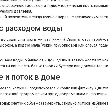
м форсунок, насосами и гидромассажными программами: 
уемого давления.
ный показатель всегда нужно сверять с техническим пас
 с расходом воды
о воды в литрах в минуту (л/мин). Сильная струя требует
сокое, а подача мала (узкий трубопровод или слабая пода
бъём воды, обычно от 2 до 6 л/мин в зависимости от ко
я ли ваша сеть без установки бустера или дополнительно
е и поток в доме
тра, который подключается к крану или фитингу. Для то
массажной программе или при одновременном включении 
оды: счётчик объёма (замерить, сколько литров набирает