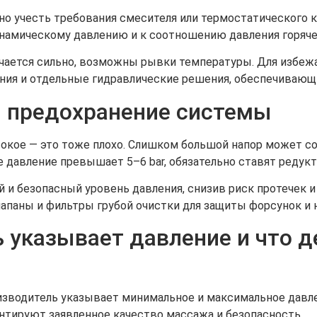
о учесть требования смесителя или термостатического 
амическому давлению и к соотношению давления горячей
личается сильно, возможны рывки температуры. Для избе
ния и отдельные гидравлические решения, обеспечивающи
и предохранение системы
окое — это тоже плохо. Слишком большой напор может со
 давление превышает 5–6 bar, обязательно ставят редукт
и безопасный уровень давления, снизив риск протечек и
паны и фильтры грубой очистки для защиты форсунок и н
 указывает давление и что д
изводитель указывает минимальное и максимальное давле
антируют заявленное качество массажа и безопасность.