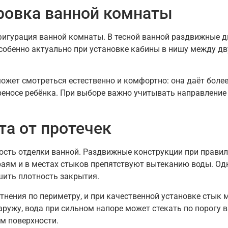
ровка ванной комнаты
игурация ванной комнаты. В тесной ванной раздвижные д
собенно актуально при установке кабины в нишу между дву
жет смотреться естественно и комфортно: она даёт более
реносе ребёнка. При выборе важно учитывать направление 
та от протечек
ность отделки ванной. Раздвижные конструкции при прави
раям и в местах стыков препятствуют вытеканию воды. О
шить плотность закрытия.
нения по периметру, и при качественной установке стык
ружу, вода при сильном напоре может стекать по порогу 
м поверхности.