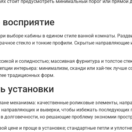
аях стоит предусмотреть минимальный порог или прямой д
е восприятие
при выборе кабины в едином стиле ванной комнаты. Разд
зрачное стекло и тонкие профили. Скрытые направляющие 
сикой и солидностью; массивная фурнитура и толстое ст
епции интерьера: минимализм, сканди или хай-тек лучше с
олее традиционных форм.
ь установки
лане механизма: качественные роликовые элементы, напр
и направляющих и выверки, чтобы избежать последующих п
в долговечности, но решающие проблему экономии простр
ой цене и проще в установке; стандартные петли и уплотн