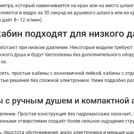
тра, который навинчивается на кран или на место шланга
олняется в ведро за 30 секунд из душевого шланга или из 
 даёт 8–12 л/мин).
абин подходят для низкого 
ботают при низком давлении. Некоторые модели требуют 
ского душа и будут бесполезны без дополнительного обор
ок.
треть: простые кабины с экономичной лейкой, кабины с от
тые решения без сложной электроники. Ниже подробно ра
 с ручным душем и компактной 
ении. Простая конструкция без гидромассажа означает, ч
анными отверстиями создаёт более сильное ощущение стру
, простота обслуживания, мало электроники и меньше шан