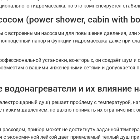
ционального гидромассажа, но это компенсируется стабил
сом (power shower, cabin with bo
ы с встроенными насосами для повышения давления, или
 полноценный напор и функции гидромассажа даже при сл
профессиональной установки, во-вторых, он создаёт шум и
с совместим с вашими инженерными сетями и допускается
 водонагреватели и их влияние н
лектрощарный душ) решает проблему с температурой, нагр
с низким давлением, но важно понимать их ограничения: о
м расходом, прибор может не достигнуть заданной темпера
ля с экономичной лейкой даёт приемлемый тёплый душ при