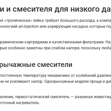
и и смесителя для низкого д
 «тропическая» лейка требует большого расхода, а компа
хнологией air-injection или аэрирующие насадки, которые
керамическим картриджем и качественными фильтрами. На
рые особенно заметны при слабом напоре, поскольку люба
орычажные смесители
остоянную температуру независимо от колебаний давления
они не усиливают напор. Однорычажные модели проще и де
вление, термостатический смеситель — разумная инвестици
оточный нагреватель.