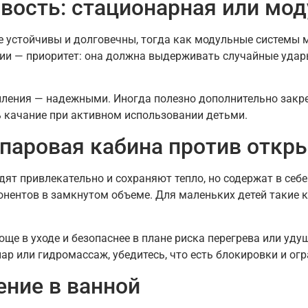
ивость: стационарная или мо
устойчивы и долговечны, тогда как модульные системы м
и — приоритет: она должна выдерживать случайные удары
епления — надежными. Иногда полезно дополнительно закр
ь качание при активном использовании детьми.
 паровая кабина против откр
т привлекательно и сохраняют тепло, но содержат в себе
онентов в замкнутом объеме. Для маленьких детей такие 
е в уходе и безопаснее в плане риска перегрева или уду
пар или гидромассаж, убедитесь, что есть блокировки и ог
ение в ванной