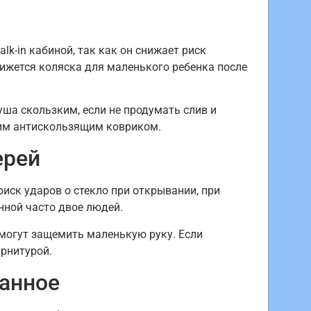
lk-in кабиной, так как он снижает риск
вижется коляска для маленького ребенка после
уша скользким, если не продумать слив и
ним антискользящим ковриком.
ерей
ск ударов о стекло при открывании, при
нной часто двое людей.
могут защемить маленькую руку. Если
рнитурой.
ванное