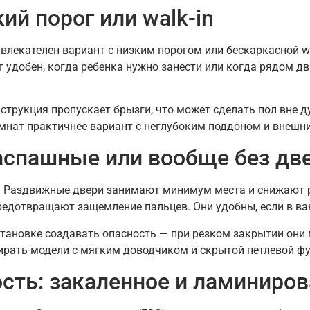
кий порог или walk-in
влекателен вариант с низким порогом или бескаркасной wa
г удобен, когда ребенка нужно занести или когда рядом д
нструкция пропускает брызги, что может сделать пол вне д
мнат практичнее вариант с неглубоким поддоном и внеш
аспашные или вообще без дв
. Раздвижные двери занимают минимум места и снижают ри
редотвращают защемление пальцев. Они удобны, если в ва
тановке создавать опасность — при резком закрытии они 
ирать модели с мягким доводчиком и скрытой петлевой фу
ость: закаленное и ламиниро