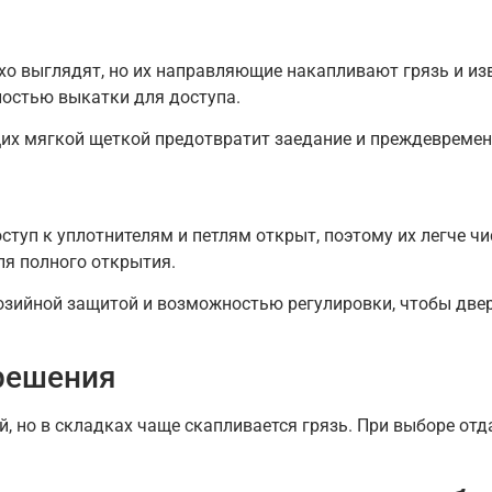
о выглядят, но их направляющие накапливают грязь и из
остью выкатки для доступа.
х мягкой щеткой предотвратит заедание и преждевременн
туп к уплотнителям и петлям открыт, поэтому их легче ч
ля полного открытия.
зийной защитой и возможностью регулировки, чтобы двер
решения
, но в складках чаще скапливается грязь. При выборе от