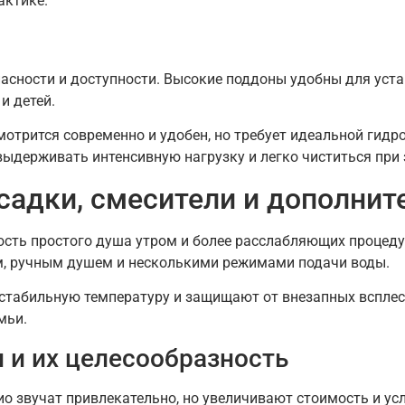
актике.
асности и доступности. Высокие поддоны удобны для уста
и детей.
мотрится современно и удобен, но требует идеальной гид
выдерживать интенсивную нагрузку и легко чиститься при 
садки, смесители и дополни
сть простого душа утром и более расслабляющих процеду
, ручным душем и несколькими режимами подачи воды.
табильную температуру и защищают от внезапных всплеск
мьи.
 и их целесообразность
о звучат привлекательно, но увеличивают стоимость и у