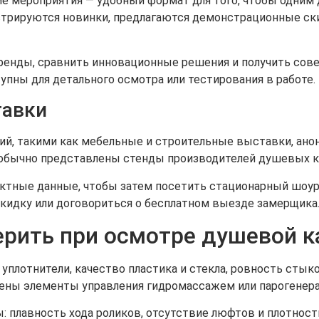
е мероприятия — удобный формат для того, чтобы одним
стрируются новинки, предлагаются демонстрационные ск
ренды, сравнить инновационные решения и получить сове
упны для детального осмотра или тестирования в работе.
тавки
й, такими как мебельные и строительные выставки, ано
 обычно представлены стенды производителей душевых ка
тактные данные, чтобы затем посетить стационарный шоу
кидку или договориться о бесплатном выезде замерщика
ерить при осмотре душевой 
плотнители, качество пластика и стекла, ровность стыко
жены элементы управления гидромассажем или парогенер
плавность хода роликов, отсутствие люфтов и плотность