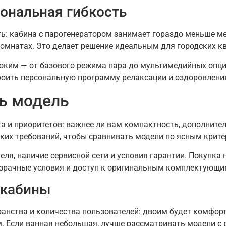
ональная гибкость
: кабина с парогенератором занимает гораздо меньше мес
омнатах. Это делает решение идеальным для городских ква
оким — от базового режима пара до мультимедийных опци
роить персональную программу релаксации и оздоровления
ь модель
а и приоритетов: важнее ли вам компактность, дополните
ских требований, чтобы сравнивать модели по ясным крите
еля, наличие сервисной сети и условия гарантии. Покупк
озрачные условия и доступ к оригинальным комплектующи
 кабины
анства и количества пользователей: двоим будет комфортн
м. Если ванная небольшая, лучше рассматривать модели 