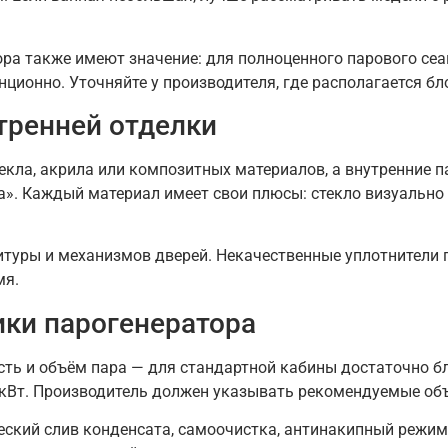
ра также имеют значение: для полноценного парового сеан
ионно. Уточняйте у производителя, где располагается бло
тренней отделки
екла, акрила или композитных материалов, а внутренние п
а». Каждый материал имеет свои плюсы: стекло визуально
итуры и механизмов дверей. Некачественные уплотнители п
мя.
ики парогенератора
ть и объём пара — для стандартной кабины достаточно бл
 кВт. Производитель должен указывать рекомендуемые об
еский слив конденсата, самоочистка, антинакипный режи