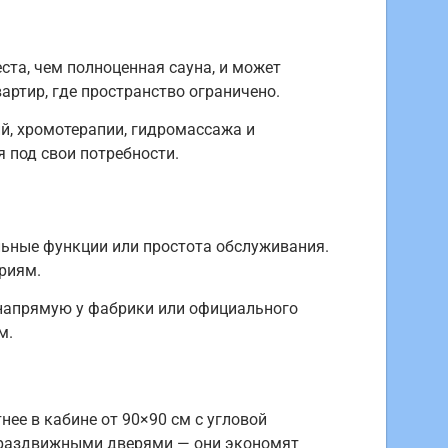
та, чем полноценная сауна, и может
ртир, где пространство ограничено.
й, хромотерапии, гидромассажа и
 под свои потребности.
льные функции или простота обслуживания.
риям.
а напрямую у фабрики или официального
м.
ее в кабине от 90×90 см с угловой
с раздвижными дверями — они экономят