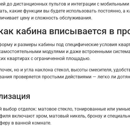
лей до дистанционных пультов и интеграции с мобильным
ть, какие функции вы будете использовать постоянно, а 
личивает цену и сложность обслуживания.
 как кабина вписывается в пр
орму и размеры кабины под специфические условия квар
самостоятельными модулями и даже встроенными система
ких квартирах с ограниченной площадью.
лочек, но и угла наклона стекол, высоты смесителя, удоб
ания проверяется простыми действиями — легко ли дотяну
ализация
выбор отделок: матовое стекло, тонированные или умные
филя включают хром, матовый никель, бронзу и специаль
еру в ванной комнате.