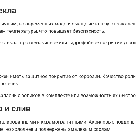
екла
ычным; в современных моделях чаще используют закалённо
дам температуры, что повышает безопасность.
 стекла: противнакипное или гидрофобное покрытие упрощ
ен иметь защитное покрытие от коррозии. Качество роли
ротечек.
 запасных роликов в комплекте или возможность их быстро
а и слив
лированными и керамогранитными. Акриловые поддоны ле
ые, но холоднее и подвержены эмалевым сколам.