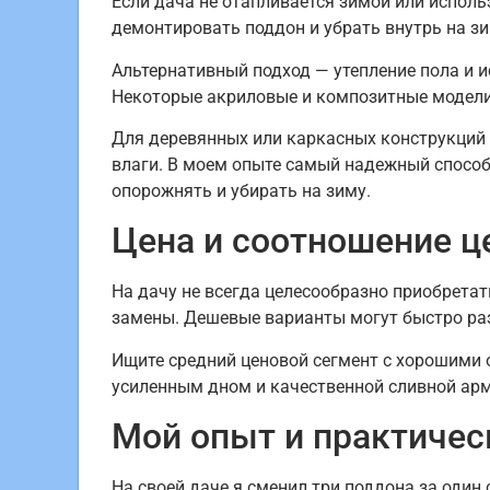
Если дача не отапливается зимой или исполь
демонтировать поддон и убрать внутрь на зим
Альтернативный подход — утепление пола и 
Некоторые акриловые и композитные модели 
Для деревянных или каркасных конструкций 
влаги. В моем опыте самый надежный способ
опорожнять и убирать на зиму.
Цена и соотношение ц
На дачу не всегда целесообразно приобрета
замены. Дешевые варианты могут быстро раз
Ищите средний ценовой сегмент с хорошими 
усиленным дном и качественной сливной арм
Мой опыт и практичес
На своей даче я сменил три поддона за оди