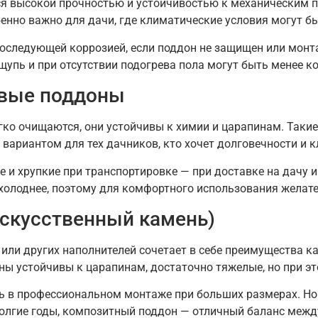
я высокой прочностью и устойчивостью к механическим 
енно важно для дачи, где климатические условия могут б
последующей коррозией, если поддон не защищен или монт
щупь и при отсутствии подогрева пола могут быть менее к
овые поддоны
гко очищаются, они устойчивы к химии и царапинам. Так
 вариантом для тех дачников, кто хочет долговечности и к
 и хрупкие при транспортировке — при доставке на дачу и
холоднее, поэтому для комфортного использования желате
скусственный камень)
или других наполнителей сочетает в себе преимущества ка
ы устойчивы к царапинам, достаточно тяжелые, но при это
ть в профессиональном монтаже при больших размерах. Н
долгие годы, композитный поддон — отличный баланс межд