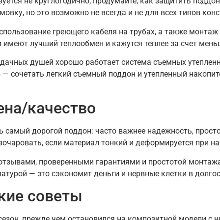
зуется не круглогодично, продумайте, как защитить поддо
овку, но это возможно не всегда и не для всех типов конс
использование греющего кабеля на трубах, а также монтаж
имеют лучший теплообмен и кажутся теплее за счет мень
дачных душей хорошо работает система съемных утепленн
 — сочетать легкий съемный поддон и утепленный накопи
ена/качество
ть самый дорогой поддон: часто важнее надежность, прост
очаровать, если материал тонкий и деформируется при на
отзывами, проверенными гарантиями и простотой монтажа
атурой — это сэкономит деньги и нервные клетки в долгос
кие советы
н сезон, прежде чем остановился на композитной модели с