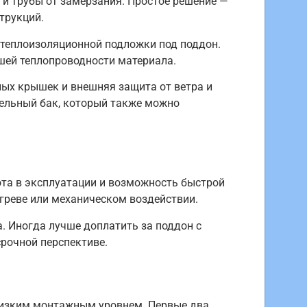
н и трубы от замерзания. Простое решение —
трукций.
 теплоизоляционной подложки под поддон.
шей теплопроводности материала.
ых крышек и внешняя защита от ветра и
тельный бак, который также можно
ота в эксплуатации и возможность быстрой
греве или механическом воздействии.
. Иногда лучше доплатить за поддон с
рочной перспективе.
 низким монтажным уровнем. Первые два