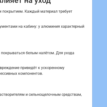
лияет на уход
м покрытием. Каждый материал требует
кументами на кабину: у алюминия характерный
и покрываться белым налётом. Для ухода
овреждение приведёт к ускоренному
рессивных компонентов.
к растворителям и сильнощелочным средствам,