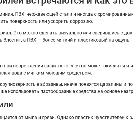
илей встречаются и как это в
миния, ПВХ, нержавеющей стали и иногда с хромированны
дить поверхность или ускорить коррозию.
риал. Это можно сделать визуально или сверившись с до
 блестит, а ПВХ — более мягкий и пластиковый на ощупь.
но при повреждении защитного слоя он может окисляться 
ёплая вода с мягким моющим средством.
крупнозернистые абразивы, иначе появятся царапины и п
чше использовать пастообразные средства на основе неаг
или
очищается от мыла и грязи. Однако пластик чувствителен 