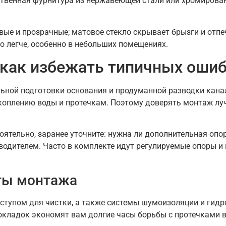
ественная фурнитура из нержавеющей стали или хромиров
ые и прозрачные; матовое стекло скрывает брызги и отпеч
 легче, особенно в небольших помещениях.
 как избежать типичных оши
льной подготовки основания и продуманной разводки кана
скоплению воды и протечкам. Поэтому доверять монтаж лу
оятельно, заранее уточните: нужна ли дополнительная опор
одителем. Часто в комплекте идут регулируемые опоры и
ты монтажа
ступом для чистки, а также системы шумоизоляции и гидр
окладок экономят вам долгие часы борьбы с протечками 