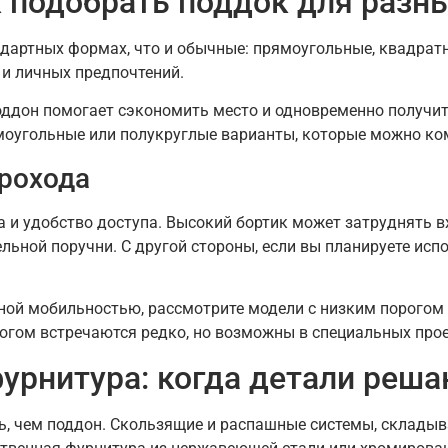
к подобрать поддок для разн
ндартных формах, что и обычные: прямоугольные, квадратн
и личных предпочтений.
оддон помогает сэкономить место и одновременно получи
моугольные или полукруглые варианты, которые можно ко
рохода
 и удобство доступа. Высокий бортик может затруднять в
льной поручни. С другой стороны, если вы планируете исп
енной мобильностью, рассмотрите модели с низким порогом
огом встречаются редко, но возможны в специальных прое
урнитура: когда детали реша
ь, чем поддон. Скользящие и распашные системы, склады