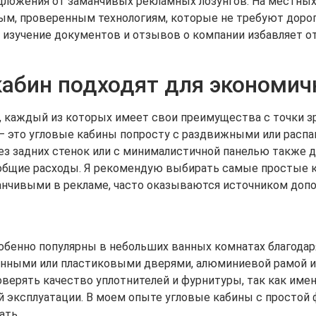
дложения от заманчивых рекламных лозунгов. На местных
ым, проверенным технологиям, которые не требуют доро
изучение документов и отзывов о компании избавляет от
кабин подходят для экономи
, каждый из которых имеет свои преимущества с точки з
 — это угловые кабины попросту с раздвижными или рас
з задних стенок или с минималистичной панелью также д
 общие расходы. Я рекомендую выбирать самые простые к
анчивыми в рекламе, часто оказываются источником допо
бенно популярны в небольших ванных комнатах благодаря
янными или пластиковыми дверями, алюминиевой рамой и
верять качество уплотнителей и фурнитуры, так как име
 эксплуатации. В моем опыте угловые кабины с простой 
ать.