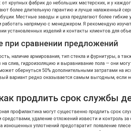
 от крупных фабрик до небольших мастерских, и у каждо
ают более длительную гарантию и лучше налаженный серв
буции. Местные заводы и цеха предлагают более гибкие у
 работать напрямую с менеджером. Я рекомендую изучать
ии установленных изделий и контакты клиентов для объе
е при сравнении предложений
ость, наличие армирования, тип стекла и фурнитуры, а та
на слив, гидроизоляцию и выравнивание пола — они мог
 может обернуться 50% дополнительными затратами на ис
ый вариант редко оказывается самым выгодным, если н
 как продлить срок службы 
ярная профилактика могут существенно продлить срок сл
и средствами, удаление отложений извести и контроль з
на изношенных уплотнений предотвратит появление плесе