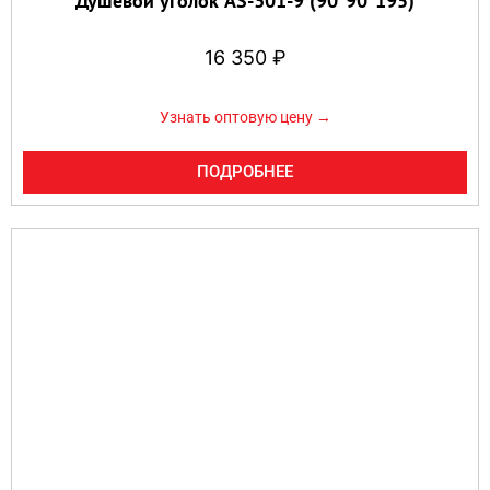
Душевой уголок AS-301-9 (90*90*195)
16 350
₽
Узнать оптовую цену →
ПОДРОБНЕЕ